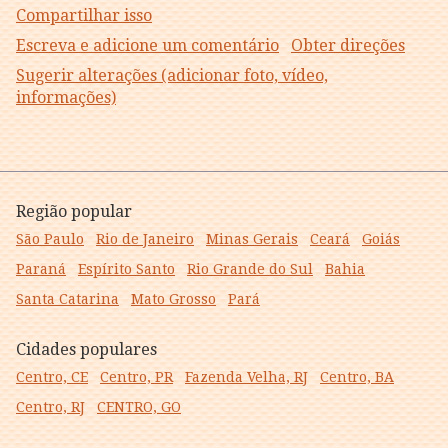
Compartilhar isso
Escreva e adicione um comentário
Obter direções
Sugerir alterações (adicionar foto, vídeo,
informações)
Região popular
São Paulo
Rio de Janeiro
Minas Gerais
Ceará
Goiás
Paraná
Espírito Santo
Rio Grande do Sul
Bahia
Santa Catarina
Mato Grosso
Pará
Cidades populares
Centro, CE
Centro, PR
Fazenda Velha, RJ
Centro, BA
Centro, RJ
CENTRO, GO