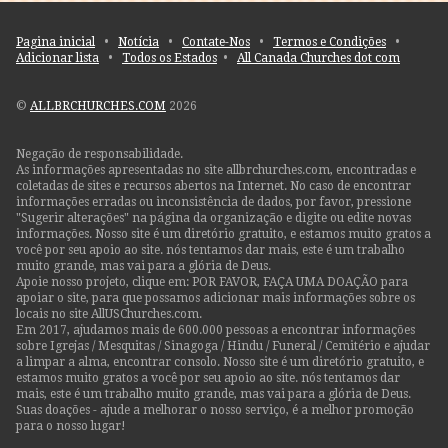
Pagina inicial
•
Notícia
•
Contate-Nos
•
Termos e Condições
•
Adicionar lista
•
Todos os Estados
•
All Canada Churches dot com
©
ALLBRCHURCHES.COM
2026
Negação de responsabilidade.
As informações apresentadas no site allbrchurches.com, encontradas e
coletadas de sites e recursos abertos na Internet. No caso de encontrar
informações erradas ou inconsistência de dados, por favor, pressione
"Sugerir alterações" na página da organização e digite ou edite novas
informações. Nosso site é um diretório gratuito, e estamos muito gratos a
você por seu apoio ao site. nós tentamos dar mais, este é um trabalho
muito grande, mas vai para a glória de Deus.
Apoie nosso projeto, clique em: POR FAVOR, FAÇA UMA DOAÇÃO para
apoiar o site, para que possamos adicionar mais informações sobre os
locais no site AllUSChurches.com.
Em 2017, ajudamos mais de 600.000 pessoas a encontrar informações
sobre Igrejas / Mesquitas / Sinagoga / Hindu / Funeral / Cemitério e ajudar
a limpar a alma, encontrar consolo. Nosso site é um diretório gratuito, e
estamos muito gratos a você por seu apoio ao site. nós tentamos dar
mais, este é um trabalho muito grande, mas vai para a glória de Deus.
Suas doações - ajude a melhorar o nosso serviço, é a melhor promoção
para o nosso lugar!